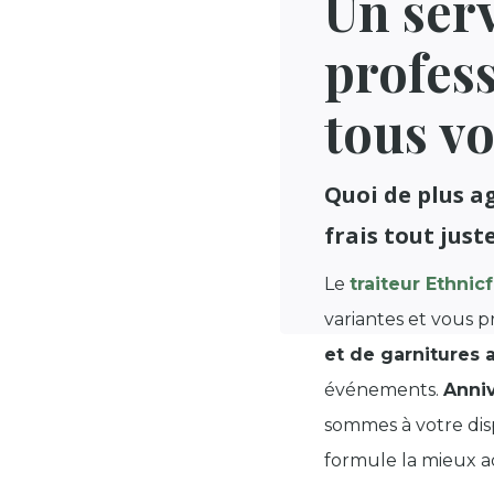
Un serv
profes
tous v
Quoi de plus a
frais tout juste
Le
traiteur Ethnic
variantes et vous 
et de garnitures
événements.
Anniv
sommes à votre dis
formule la mieux ad