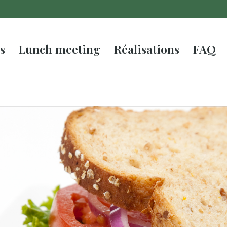
s
Lunch meeting
Réalisations
FAQ
sandwichs
ue
ofitez!