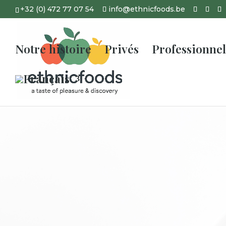
+32 (0) 472 77 07 54
info@ethnicfoods.be
Notre histoire
Privés
Professionnel
Traiteur 
en Belgiq
Appelez, déléguez, pr