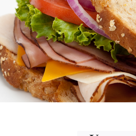
se un immense
choix de sandwichs
,
 de
tartines
. Sandwichs italiens, libanais,
s de mer, il y en a pour tous les goûts !