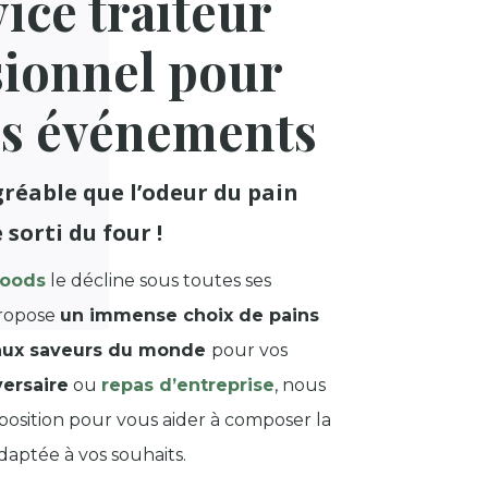
ice traiteur
sionnel pour
os événements
gréable que l’odeur du pain
 sorti du four !
foods
le décline sous toutes ses
propose
un immense choix de pains
 aux saveurs du monde
pour vos
ersaire
ou
repas d’entreprise
, nous
position pour vous aider à composer la
aptée à vos souhaits.