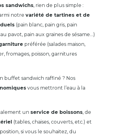
os sandwichs
, rien de plus simple :
parmi notre
variété de tartines et de
iduels
(pain blanc, pain gris, pain
 au pavot, pain aux graines de sésame…)
garniture
préférée (salades maison,
mer, fromages, poisson, garnitures
n buffet sandwich raffiné ? Nos
onomiques
vous mettront l’eau à la
galement un
service de boissons
, de
ériel
(tables, chaises, couverts, etc.) et
osition, si vous le souhaitez, du