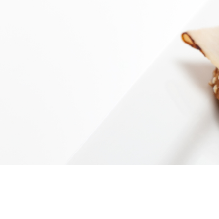
Le
traiteur Ethnicfoods
vous propo
de
sandwichs gastronomiques
et
végétariens, à la volaille ou aux fruit
4.8
powered by
G
o
o
g
l
e
JE PASSE COMMANDE