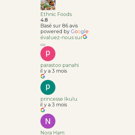
Ethnic Foods
4.8
Basé sur 86 avis
powered by
G
o
o
g
l
e
évaluez-nous sur
parastoo panahi
il y a 3 mois
princesse Ikulu
il y a 3 mois
Nora Ham