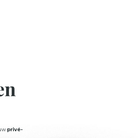
en
 uw
privé-