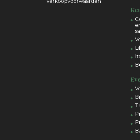
Verkoopvoorwaarden
Ke
C
e
s
V
L
It
B
Ev
V
B
T
P
P
B