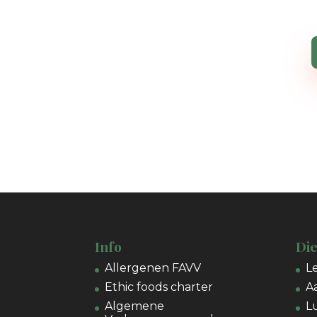
Info
Di
Allergenen FAVV
L
Ethic foods charter
A
Algemene
L