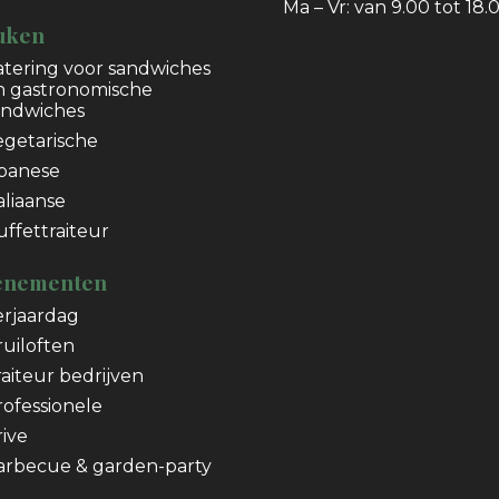
Ma – Vr: van 9.00 tot 18.
uken
atering voor sandwiches
n gastronomische
andwiches
egetarische
ibanese
aliaanse
uffettraiteur
enementen
erjaardag
ruiloften
raiteur bedrijven
rofessionele
rive
arbecue & garden-party