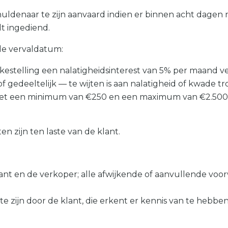
uldenaar te zijn aanvaard indien er binnen acht dagen 
t ingediend.
 de vervaldatum:
kestelling een nalatigheidsinterest van 5% per maand v
of gedeeltelijk — te wijten is aan nalatigheid of kwade
t een minimum van €250 en een maximum van €2.500, bij
n zijn ten laste van de klant.
lant en de verkoper; alle afwijkende of aanvullende vo
 zijn door de klant, die erkent er kennis van te hebben