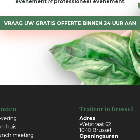
evenement
of
professioneel evenement
.
VRAAG UW GRATIS OFFERTE BINNEN 24 UUR AAN
ensten
Traiteur in Brussel
evering
Adres
Wetstraat 62
an huis
1040 Brussel
unch meeting
Openingsuren