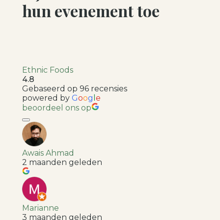
hun evenement toe
Ethnic Foods
4.8
Gebaseerd op 96 recensies
powered by
G
o
o
g
l
e
beoordeel ons op
Awais Ahmad
2 maanden geleden
Marianne
3 maanden geleden