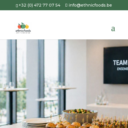
+32 (0) 472 77 07 54
info@ethnicfoods.be
Traiteur voor
bedrijven in België
EthnicFoods
is een
traiteurservice
in Brussel
met een ruime keuze aan
gerechten met
smaken uit de hele
wereld
voor al uw
professionele
evenementen
in
België
.
4.8
powered by
G
o
o
g
l
e